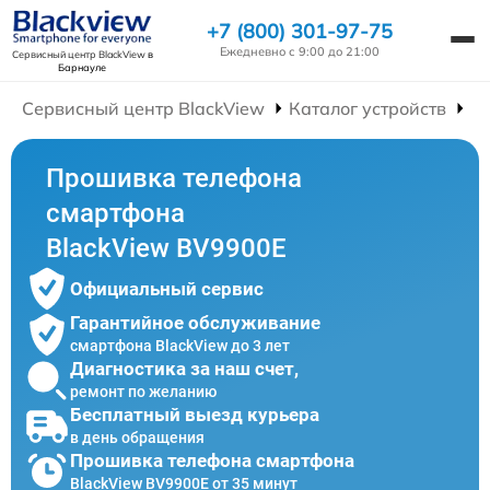
+7 (800) 301-97-75
Ежедневно с 9:00 до 21:00
Сервисный центр BlackView
в
Барнауле
Сервисный центр BlackView
Каталог устройств
Р
Прошивка телефона
смартфона
BlackView BV9900E
Официальный сервис
Гарантийное обслуживание
смартфона BlackView до 3 лет
Диагностика за наш счет,
ремонт по желанию
Бесплатный выезд курьера
в день обращения
Прошивка телефона смартфона
BlackView BV9900E от 35 минут