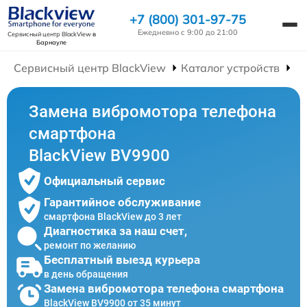
+7 (800) 301-97-75
Ежедневно с 9:00 до 21:00
Сервисный центр BlackView
в
Барнауле
Сервисный центр BlackView
Каталог устройств
Р
Замена вибромотора телефона
смартфона
BlackView BV9900
Официальный сервис
Гарантийное обслуживание
смартфона BlackView до 3 лет
Диагностика за наш счет,
ремонт по желанию
Бесплатный выезд курьера
в день обращения
Замена вибромотора телефона смартфона
BlackView BV9900 от 35 минут